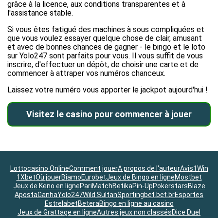
grâce à la licence, aux conditions transparentes et à
l'assistance stable.
Si vous êtes fatigué des machines à sous compliquées et
que vous voulez essayer quelque chose de clair, amusant
et avec de bonnes chances de gagner - le bingo et le loto
sur Yolo247 sont parfaits pour vous. Il vous suffit de vous
inscrire, d'effectuer un dépôt, de choisir une carte et de
commencer à attraper vos numéros chanceux.
Laissez votre numéro vous apporter le jackpot aujourd'hui !
Visitez le casino pour commencer à jouer
Lottocasino Online
Comment jouer
A propos de l'auteur
Avis
1Win
1Xbet
Où jouer
Biamo
Eurobet
Jeux de Bingo en ligne
Mostbet
Jeux de Keno en ligne
PariMatch
Betika
Pin-Up
Pokerstars
Blaze
ApostaGanha
Yolo247
Wild Sultan
Sportingbet.bet.br
Esportes
Estrelabet
Betera
Bingo en ligne au casino
Jeux de Grattage en ligne
Autres jeux non classés
Dice Duel