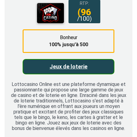
RTP:
(96
/100)
Bonheur
100% jusqu'à 500
Jeux de loterie
Lottocasino Online est une plateforme dynamique et
passionnante qui propose une large gamme de jeux
de casino et de loterie en ligne. Enraciné dans les jeux
de loterie traditionnels, Lottocasino s'est adapté à
l'ère numérique en offrant aux joueurs un moyen
pratique et excitant de profiter des jeux classiques
tels que le bingo, le keno, les cartes à gratter et le
bingo en ligne. Jouez aux jeux de loterie avec des
bonus de bienvenue élevés dans les casinos en ligne.