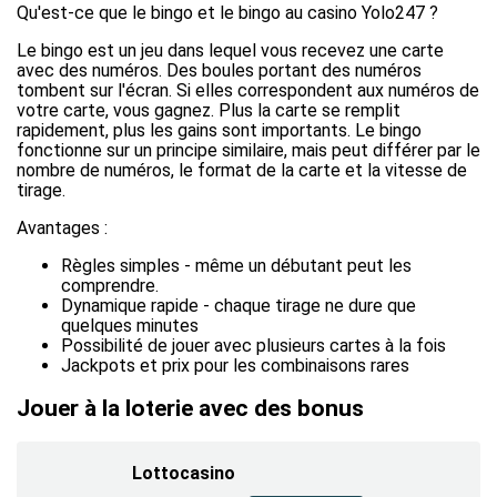
Qu'est-ce que le bingo et le bingo au casino Yolo247 ?
Le bingo est un jeu dans lequel vous recevez une carte
avec des numéros. Des boules portant des numéros
tombent sur l'écran. Si elles correspondent aux numéros de
votre carte, vous gagnez. Plus la carte se remplit
rapidement, plus les gains sont importants. Le bingo
fonctionne sur un principe similaire, mais peut différer par le
nombre de numéros, le format de la carte et la vitesse de
tirage.
Avantages :
Règles simples - même un débutant peut les
comprendre.
Dynamique rapide - chaque tirage ne dure que
quelques minutes
Possibilité de jouer avec plusieurs cartes à la fois
Jackpots et prix pour les combinaisons rares
Jouer à la loterie avec des bonus
Lottocasino