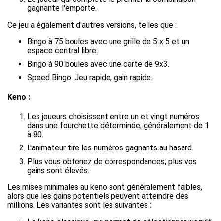
gagnante l'emporte.
Ce jeu a également d'autres versions, telles que :
Bingo à 75 boules avec une grille de 5 x 5 et un
espace central libre.
Bingo à 90 boules avec une carte de 9x3.
Speed Bingo. Jeu rapide, gain rapide.
Keno :
Les joueurs choisissent entre un et vingt numéros
dans une fourchette déterminée, généralement de 1
à 80.
L'animateur tire les numéros gagnants au hasard.
Plus vous obtenez de correspondances, plus vos
gains sont élevés.
Les mises minimales au keno sont généralement faibles,
alors que les gains potentiels peuvent atteindre des
millions. Les variantes sont les suivantes :