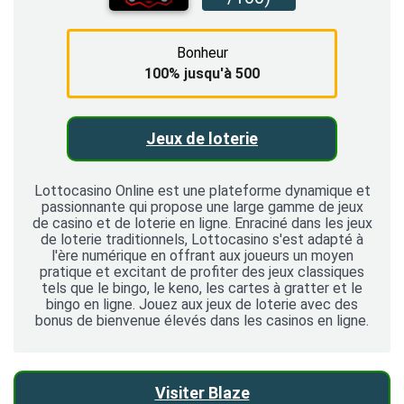
Bonheur
100% jusqu'à 500
Jeux de loterie
Lottocasino Online est une plateforme dynamique et
passionnante qui propose une large gamme de jeux
de casino et de loterie en ligne. Enraciné dans les jeux
de loterie traditionnels, Lottocasino s'est adapté à
l'ère numérique en offrant aux joueurs un moyen
pratique et excitant de profiter des jeux classiques
tels que le bingo, le keno, les cartes à gratter et le
bingo en ligne. Jouez aux jeux de loterie avec des
bonus de bienvenue élevés dans les casinos en ligne.
Visiter Blaze