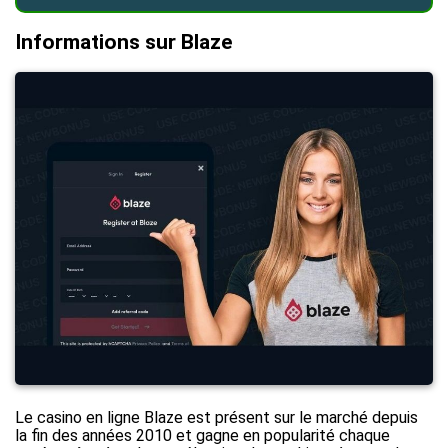
Informations sur Blaze
Le casino en ligne Blaze est présent sur le marché depuis
la fin des années 2010 et gagne en popularité chaque