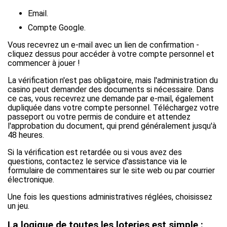
Email.
Compte Google.
Vous recevrez un e-mail avec un lien de confirmation -
cliquez dessus pour accéder à votre compte personnel et
commencer à jouer !
La vérification n'est pas obligatoire, mais l'administration du
casino peut demander des documents si nécessaire. Dans
ce cas, vous recevrez une demande par e-mail, également
dupliquée dans votre compte personnel. Téléchargez votre
passeport ou votre permis de conduire et attendez
l'approbation du document, qui prend généralement jusqu'à
48 heures.
Si la vérification est retardée ou si vous avez des
questions, contactez le service d'assistance via le
formulaire de commentaires sur le site web ou par courrier
électronique.
Une fois les questions administratives réglées, choisissez
un jeu.
La logique de toutes les loteries est simple :