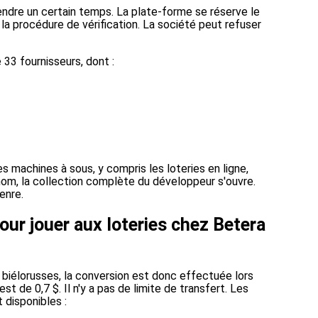
rendre un certain temps. La plate-forme se réserve le
a procédure de vérification. La société peut refuser
33 fournisseurs, dont :
es machines à sous, y compris les loteries en ligne,
 nom, la collection complète du développeur s'ouvre.
enre.
ur jouer aux loteries chez Betera
 biélorusses, la conversion est donc effectuée lors
 de 0,7 $. Il n'y a pas de limite de transfert. Les
 disponibles :