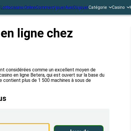
Lottocasino Online
Comment jouer
Avis
Où jouer
Catégorie
Casino
 en ligne chez
e sont considérées comme un excellent moyen de
sino en ligne Betera, qui est ouvert sur la base du
 contient plus de 1 500 machines à sous de
us