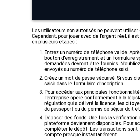
Les utilisateurs non autorisés ne peuvent utiliser
Cependant, pour jouer avec de l'argent réel, il es
en plusieurs étapes :
Entrez un numéro de téléphone valide. Après 
bouton d'enregistrement et un formulaire sp
demandées devront être fournies. N'oubliez
envoyés au numéro de téléphone saisi.
Créez un mot de passe sécurisé. Si vous d
saisir dans le formulaire d'inscription.
Pour accéder aux principales fonctionnalités
l'entreprise opère conformément à la législat
régulation qui a délivré la licence, les cit
du passeport ou du permis de séjour doit ê
Déposer des fonds. Une fois la vérification 
plateforme deviennent disponibles. Pour ache
compléter le dépôt. Les transactions sont t
compte presque instantanément.