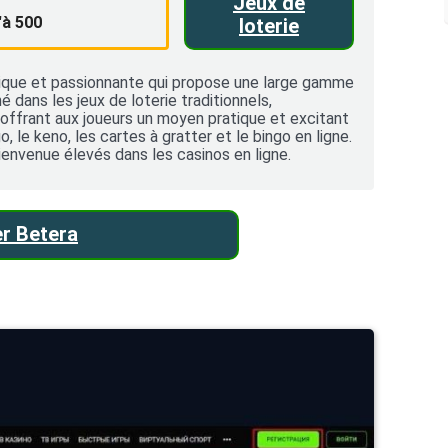
Jeux de
'à 500
loterie
ique et passionnante qui propose une large gamme
é dans les jeux de loterie traditionnels,
 offrant aux joueurs un moyen pratique et excitant
, le keno, les cartes à gratter et le bingo en ligne.
ienvenue élevés dans les casinos en ligne.
er Betera