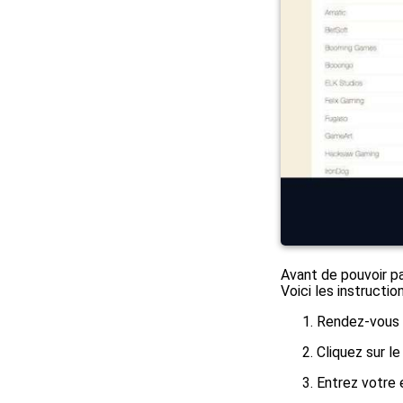
Avant de pouvoir pa
Voici les instructio
Rendez-vous su
Cliquez sur le
Entrez votre 