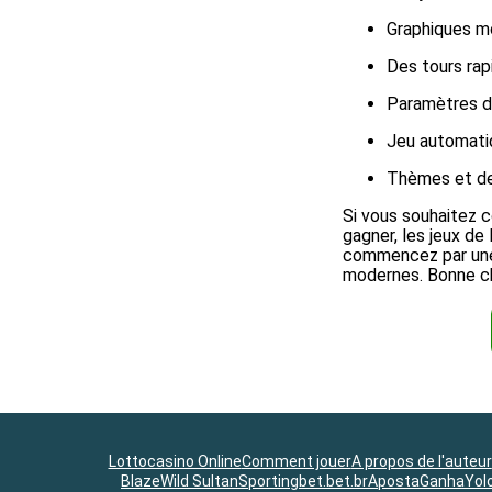
Graphiques mo
Des tours rap
Paramètres de
Jeu automati
Thèmes et des
Si vous souhaitez c
gagner, les jeux de
commencez par une
modernes. Bonne c
Lottocasino Online
Comment jouer
A propos de l'auteur
Blaze
Wild Sultan
Sportingbet.bet.br
ApostaGanha
Yol