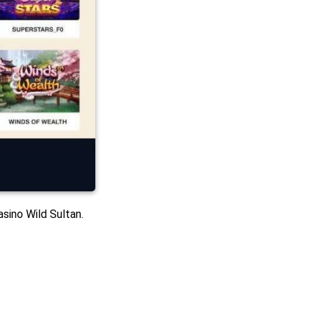
asino Wild Sultan.