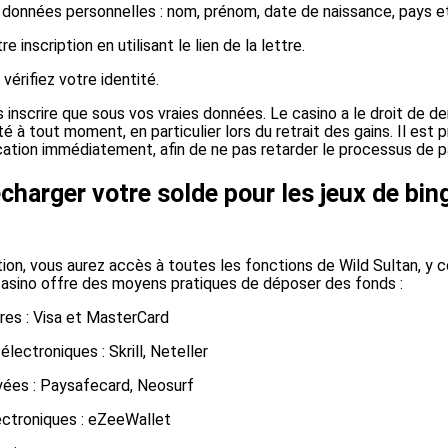
 données personnelles : nom, prénom, date de naissance, pays e
e inscription en utilisant le lien de la lettre.
 vérifiez votre identité.
inscrire que sous vos vraies données. Le casino a le droit de 
ité à tout moment, en particulier lors du retrait des gains. Il est 
ication immédiatement, afin de ne pas retarder le processus de pa
harger votre solde pour les jeux de bin
tion, vous aurez accès à toutes les fonctions de Wild Sultan, y c
asino offre des moyens pratiques de déposer des fonds :
res : Visa et MasterCard
électroniques : Skrill, Neteller
yées : Paysafecard, Neosurf
ctroniques : eZeeWallet