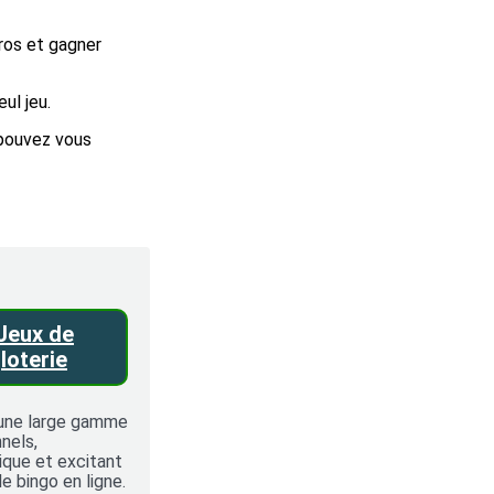
ros et gagner
ul jeu.
 pouvez vous
Jeux de
loterie
 une large gamme
nnels,
ique et excitant
le bingo en ligne.