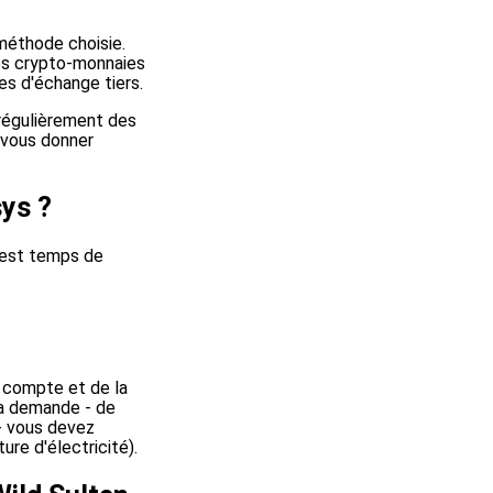
éthode choisie.
les crypto-monnaies
es d'échange tiers.
 régulièrement des
 vous donner
sys ?
 est temps de
 compte et de la
la demande - de
 - vous devez
ure d'électricité).