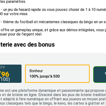
 les paramètres.
- un jeu de hasard rapide où vous pouvez choisir de 1 à 10 numé
00 sur votre mise.
- thème du football et mécanismes classiques du bingo en un se
 offre un gameplay unique, et grâce aux démos intégrées, vous
ouer pour de l'argent réel.
oterie avec des bonus
RTP:
Bonheur
(96
100% jusqu'à 500
/100)
ine est une plateforme dynamique et passionnante qui propose
 et de loterie en ligne. Enraciné dans les jeux de loterie traditio
t adapté à l'ère numérique en offrant aux joueurs un moyen prat
eux classiques tels que le bingo, le keno, les cartes à gratter et 