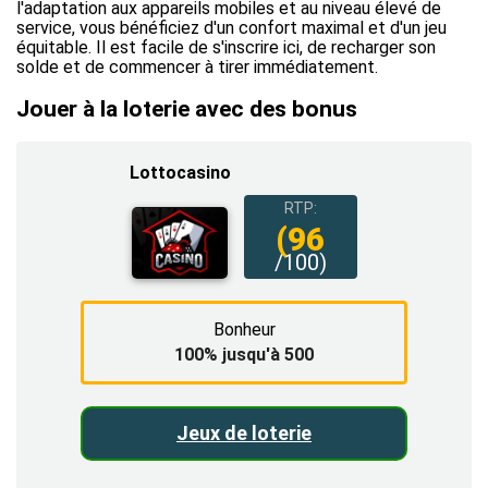
l'adaptation aux appareils mobiles et au niveau élevé de
service, vous bénéficiez d'un confort maximal et d'un jeu
équitable. Il est facile de s'inscrire ici, de recharger son
solde et de commencer à tirer immédiatement.
Jouer à la loterie avec des bonus
Lottocasino
RTP:
(96
/100)
Bonheur
100% jusqu'à 500
Jeux de loterie