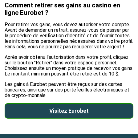
Comment retirer ses gains au casino en
ligne Eurobet ?
Pour retirer vos gains, vous devez autoriser votre compte.
Avant de demander un retrait, assurez-vous de passer par
la procédure de vérification d'identité et de fournir toutes
les informations personnelles nécessaires dans votre profil.
Sans cela, vous ne pourrez pas récupérer votre argent !
Après avoir obtenu l'autorisation dans votre profil, cliquez
sur le bouton "Retirer" dans votre espace personnel.
Choisissez ensuite un moyen pratique de recevoir vos gains.
Le montant minimum pouvant être retiré est de 10 $.
Les gains à Eurobet peuvent être reçus sur des cartes
bancaires, ainsi que sur des portefeuilles électroniques et
de crypto-monnaie.
Visitez Eurobet