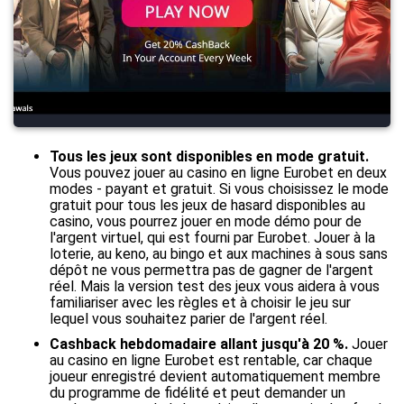
Tous les jeux sont disponibles en mode gratuit.
Vous pouvez jouer au casino en ligne Eurobet en deux
modes - payant et gratuit. Si vous choisissez le mode
gratuit pour tous les jeux de hasard disponibles au
casino, vous pourrez jouer en mode démo pour de
l'argent virtuel, qui est fourni par Eurobet. Jouer à la
loterie, au keno, au bingo et aux machines à sous sans
dépôt ne vous permettra pas de gagner de l'argent
réel. Mais la version test des jeux vous aidera à vous
familiariser avec les règles et à choisir le jeu sur
lequel vous souhaitez parier de l'argent réel.
Cashback hebdomadaire allant jusqu'à 20 %.
Jouer
au casino en ligne Eurobet est rentable, car chaque
joueur enregistré devient automatiquement membre
du programme de fidélité et peut demander un