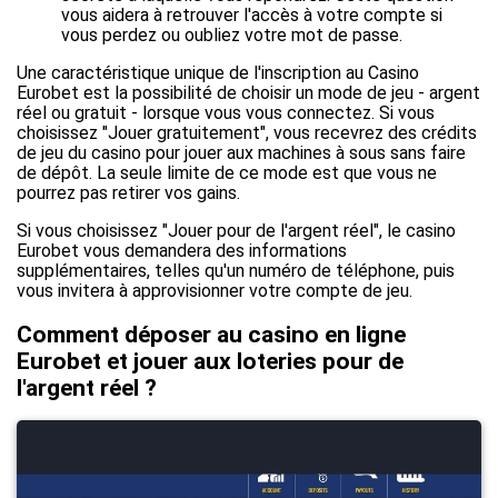
vous aidera à retrouver l'accès à votre compte si
vous perdez ou oubliez votre mot de passe.
Une caractéristique unique de l'inscription au Casino
Eurobet est la possibilité de choisir un mode de jeu - argent
réel ou gratuit - lorsque vous vous connectez. Si vous
choisissez "Jouer gratuitement", vous recevrez des crédits
de jeu du casino pour jouer aux machines à sous sans faire
de dépôt. La seule limite de ce mode est que vous ne
pourrez pas retirer vos gains.
Si vous choisissez "Jouer pour de l'argent réel", le casino
Eurobet vous demandera des informations
supplémentaires, telles qu'un numéro de téléphone, puis
vous invitera à approvisionner votre compte de jeu.
Comment déposer au casino en ligne
Eurobet et jouer aux loteries pour de
l'argent réel ?