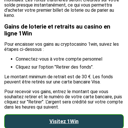
solde presque instantanément, ce qui vous permettra
d'acheter votre premier billet de loterie ou de parier au
keno.
Gains de loterie et retraits au casino en
ligne 1Win
Pour encaisser vos gains au cryptocasino 1win, suivez les
étapes ci-dessous :
Connectez-vous à votre compte personnel
Cliquez sur l'option "Retirer des fonds".
Le montant minimum de retrait est de 30 €. Les fonds
peuvent être retirés sur une carte bancaire Visa.
Pour recevoir vos gains, entrez le montant que vous
souhaitez retirer et le numéro de votre carte bancaire, puis
cliquez sur "Retirer". L'argent sera crédité sur votre compte
dans les heures qui suivent.
Visitez 1Win