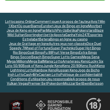
Lottocasino Online
Comment jouer
A propos de l'auteur
Avis
1Win
1Xbet
Où jouer
Biamo
Eurobet
Jeux de Bingo en ligne
Mostbet
Jeux de Keno en ligne
PariMatch
Pin-Up
Betika
Pokerstars
Blaze
Wild Sultan
Sportingbet.bet.br
ApostaGanha
Yolo247
Esportes
Estrelabet
Betera
Bingo en ligne au casino
Jeux de Grattage en ligne
Autres jeux non classés
Dice Duel
Speedy 7
Wheel of Fortune
Super Pachinko
Super Hot Bingo
Rio Bingo
Goal Bingo
Fu 88
Fruit Verse Bingo
Extra Bingo
Bingo Soccer
Beach Bingo
Super Lotto Games
Mega Sena
Mega Millions
Mega Ball
Mania Lotto
Amaterasu Keno
Lucky Six
Loto 50/80
Book of Keno
Jungle Keno
Keno 20/80
Keno Rush
Keno
Lightning Lotto
Rainbow Keno
Russian Keno
Jogo do Bicho
Irish Lotto
Cash4life
Captain Lotto
Politique de confidentialité
Conditions d'utilisation
Jeu responsable
A propos de nous
Vulkan Vegas
Premier Bet
Pokerdom
Mozzartbet
Bwin
Betsson