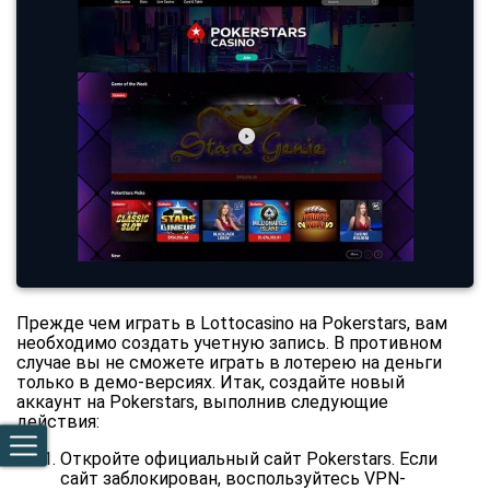
Прежде чем играть в Lottocasino на Pokerstars, вам
необходимо создать учетную запись. В противном
случае вы не сможете играть в лотерею на деньги
только в демо-версиях. Итак, создайте новый
аккаунт на Pokerstars, выполнив следующие
действия:
Откройте официальный сайт Pokerstars. Если
сайт заблокирован, воспользуйтесь VPN-