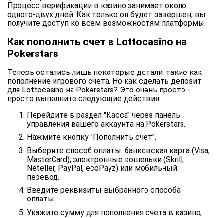
Процесс верификации в казино занимает около
одного-двух дней. Как только он будет завершен, вы
получите доступ ко всем возможностям платформы.
Как пополнить счет в Lottocasino на
Pokerstars
Теперь остались лишь некоторые детали, такие как
пополнение игрового счета. Но как сделать депозит
для Lottocasino на Pokerstars? Это очень просто -
просто выполните следующие действия:
Перейдите в раздел "Касса" через панель
управления вашего аккаунта на Pokerstars.
Нажмите кнопку "Пополнить счет".
Выберите способ оплаты: банковская карта (Visa,
MasterCard), электронные кошельки (Skrill,
Neteller, PayPal, ecoPayz) или мобильный
перевод.
Введите реквизиты выбранного способа
оплаты.
Укажите сумму для пополнения счета в казино,