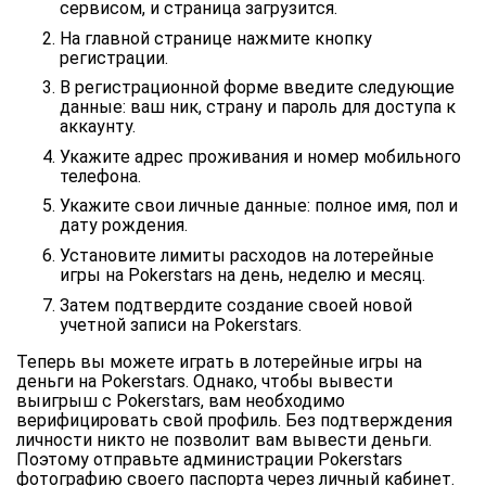
сервисом, и страница загрузится.
На главной странице нажмите кнопку
регистрации.
В регистрационной форме введите следующие
данные: ваш ник, страну и пароль для доступа к
аккаунту.
Укажите адрес проживания и номер мобильного
телефона.
Укажите свои личные данные: полное имя, пол и
дату рождения.
Установите лимиты расходов на лотерейные
игры на Pokerstars на день, неделю и месяц.
Затем подтвердите создание своей новой
учетной записи на Pokerstars.
Теперь вы можете играть в лотерейные игры на
деньги на Pokerstars. Однако, чтобы вывести
выигрыш с Pokerstars, вам необходимо
верифицировать свой профиль. Без подтверждения
личности никто не позволит вам вывести деньги.
Поэтому отправьте администрации Pokerstars
фотографию своего паспорта через личный кабинет.