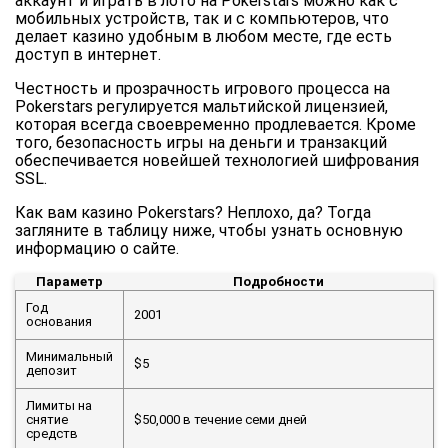
аккаунт и играть в лото на Pokerstars можно как с
мобильных устройств, так и с компьютеров, что
делает казино удобным в любом месте, где есть
доступ в интернет.
Честность и прозрачность игрового процесса на
Pokerstars регулируется мальтийской лицензией,
которая всегда своевременно продлевается. Кроме
того, безопасность игры на деньги и транзакций
обеспечивается новейшей технологией шифрования
SSL.
Как вам казино Pokerstars? Неплохо, да? Тогда
загляните в таблицу ниже, чтобы узнать основную
информацию о сайте.
Параметр
Подробности
Год
2001
основания
Минимальный
$5
депозит
Лимиты на
снятие
$50,000 в течение семи дней
средств