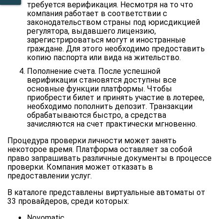
требуется верификация. Несмотря на то что
компания работает в соответствии с
законодательством страны под юрисдикцией
регулятора, выдавшего лицензию,
зарегистрироваться могут и иностранные
граждане. Для этого необходимо предоставить
копию паспорта или вида на жительство.
Пополнение счета. После успешной
верификации становятся доступны все
основные функции платформы. Чтобы
приобрести билет и принять участие в лотерее,
необходимо пополнить депозит. Транзакции
обрабатываются быстро, а средства
зачисляются на счет практически мгновенно.
Процедура проверки личности может занять
некоторое время. Платформа оставляет за собой
право запрашивать различные документы в процессе
проверки. Компания может отказать в
предоставлении услуг.
В каталоге представлены виртуальные автоматы от
33 провайдеров, среди которых:
Novomatic