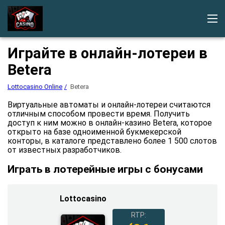
Lottocasino Online
Как играть
Отзывы
Где играть
Играйте в онлайн-лотереи в
Категория
Betera
Казино
Lottocasino Online
Betera
Кено
Виртуальные автоматы и онлайн-лотереи считаются
Нет категории
отличным способом провести время. Получить
доступ к ним можно в онлайн-казино Betera, которое
Бинго
открыто на базе одноименной букмекерской
конторы, в каталоге представлено более 1 500 слотов
Лотерея
от известных разработчиков.
Играть в лотерейные игры с бонусами
Lottocasino
RTP: