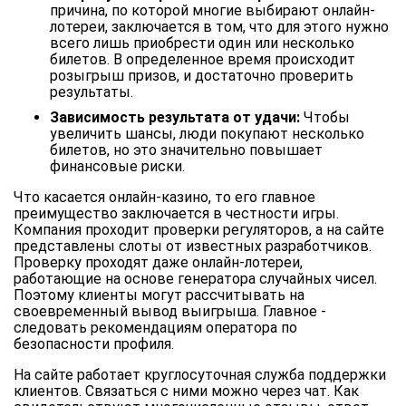
причина, по которой многие выбирают онлайн-
лотереи, заключается в том, что для этого нужно
всего лишь приобрести один или несколько
билетов. В определенное время происходит
розыгрыш призов, и достаточно проверить
результаты.
Зависимость результата от удачи:
Чтобы
увеличить шансы, люди покупают несколько
билетов, но это значительно повышает
финансовые риски.
Что касается онлайн-казино, то его главное
преимущество заключается в честности игры.
Компания проходит проверки регуляторов, а на сайте
представлены слоты от известных разработчиков.
Проверку проходят даже онлайн-лотереи,
работающие на основе генератора случайных чисел.
Поэтому клиенты могут рассчитывать на
своевременный вывод выигрыша. Главное -
следовать рекомендациям оператора по
безопасности профиля.
На сайте работает круглосуточная служба поддержки
клиентов. Связаться с ними можно через чат. Как