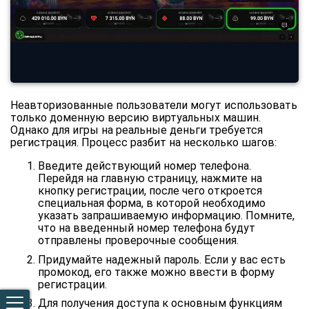
Неавторизованные пользователи могут использовать
только доменную версию виртуальных машин.
Однако для игры на реальные деньги требуется
регистрация. Процесс разбит на несколько шагов:
Введите действующий номер телефона.
Перейдя на главную страницу, нажмите на
кнопку регистрации, после чего откроется
специальная форма, в которой необходимо
указать запрашиваемую информацию. Помните,
что на введенный номер телефона будут
отправлены проверочные сообщения.
Придумайте надежный пароль. Если у вас есть
промокод, его также можно ввести в форму
регистрации.
Для получения доступа к основным функциям