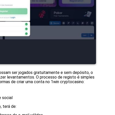
possam ser jogados gratuitamente e sem depósito, o
 fazer levantamentos. O processo de registo é simples
rmas de criar uma conta no 1win cryptocasino:
 social
, terá de: