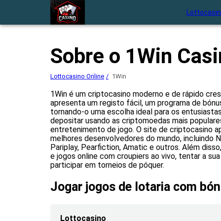
Lottocasin
Sobre o 1Win Casi
Lottocasino Online
1Win
1Win é um criptocasino moderno e de rápido cre
apresenta um registo fácil, um programa de bónu
tornando-o uma escolha ideal para os entusiastas
depositar usando as criptomoedas mais populares
entretenimento de jogo. O site de criptocasino 
melhores desenvolvedores do mundo, incluindo Net
Pariplay, Pearfiction, Amatic e outros. Além disso
e jogos online com croupiers ao vivo, tentar a s
participar em torneios de póquer.
Jogar jogos de lotaria com bó
Lottocasino