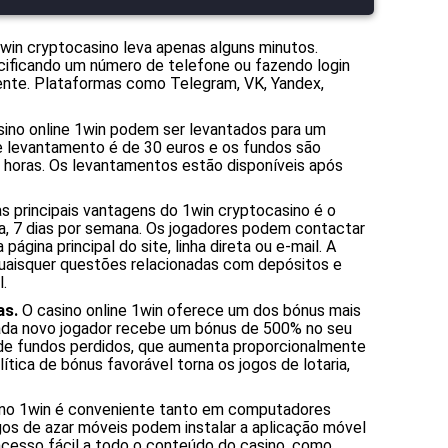
win cryptocasino leva apenas alguns minutos.
ecificando um número de telefone ou fazendo login
tente. Plataformas como Telegram, VK, Yandex,
ino online 1win podem ser levantados para um
e levantamento é de 30 euros e os fundos são
 horas. Os levantamentos estão disponíveis após
 principais vantagens do 1win cryptocasino é o
ia, 7 dias por semana. Os jogadores podem contactar
página principal do site, linha direta ou e-mail. A
quaisquer questões relacionadas com depósitos e
.
as.
O casino online 1win oferece um dos bónus mais
Cada novo jogador recebe um bónus de 500% no seu
de fundos perdidos, que aumenta proporcionalmente
tica de bónus favorável torna os jogos de lotaria,
ino 1win é conveniente tanto em computadores
gos de azar móveis podem instalar a aplicação móvel
 acesso fácil a todo o conteúdo do casino, como