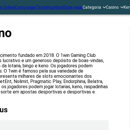
o Online
Como jogar
Testemunhos
Onde jogar
Categoria
Casino
Ke
no
scimento fundado em 2018. O 1win Gaming Club
s lucrativo e um generoso depósito de boas-vindas,
 da lotaria, bingo e keno. Os jogadores podem
. O 1win é famoso pela sua variedade de
apresenta milhares de slots emocionantes dos
Ent, Nolimit, Pragmatic Play, Endorphina, Belatra,
, os jogadores podem jogar lotarias, keno, raspadinhas
ua sorte em apostas desportivas e desportivas e
nus