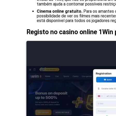
também ajuda a contornar possíveis restriç
Cinema online gratuito.
Para os amantes d
possibilidade de ver os filmes mais recente
está disponível para todos os jogadores reg
Registo no casino online 1Win p