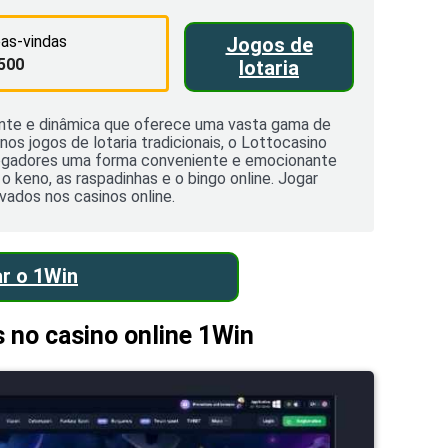
as-vindas
Jogos de
500
lotaria
ante e dinâmica que oferece uma vasta gama de
 nos jogos de lotaria tradicionais, o Lottocasino
 jogadores uma forma conveniente e emocionante
o keno, as raspadinhas e o bingo online. Jogar
vados nos casinos online.
ar o 1Win
s no casino online 1Win