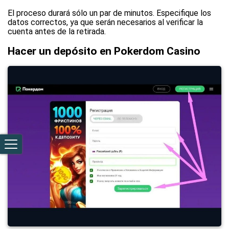
El proceso durará sólo un par de minutos. Especifique los
datos correctos, ya que serán necesarios al verificar la
cuenta antes de la retirada.
Hacer un depósito en Pokerdom Casino