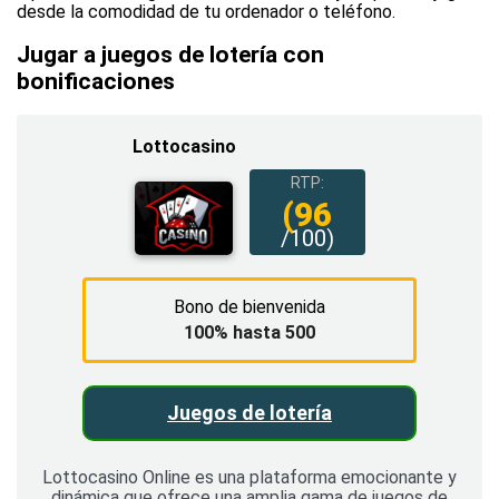
desde la comodidad de tu ordenador o teléfono.
Jugar a juegos de lotería con
bonificaciones
Lottocasino
RTP:
(96
/100)
Bono de bienvenida
100% hasta 500
Juegos de lotería
Lottocasino Online es una plataforma emocionante y
dinámica que ofrece una amplia gama de juegos de