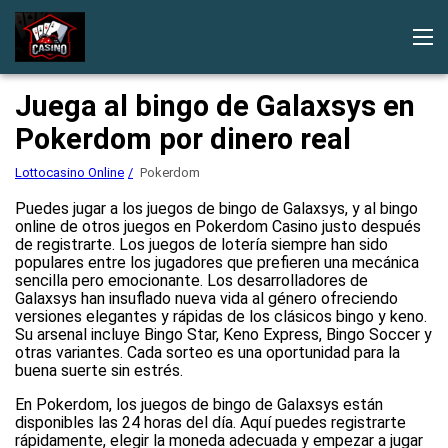
Lottocasino Online
Cómo jugar
Testimonios
Dónde jugar
Juega al bingo de Galaxsys en
Categoría
Pokerdom por dinero real
Casino
Lottocasino Online
Pokerdom
Keno
Puedes jugar a los juegos de bingo de Galaxsys, y al bingo
Sin categoría
online de otros juegos en Pokerdom Casino justo después
de registrarte. Los juegos de lotería siempre han sido
Bingo
populares entre los jugadores que prefieren una mecánica
sencilla pero emocionante. Los desarrolladores de
Lotería
Galaxsys han insuflado nueva vida al género ofreciendo
versiones elegantes y rápidas de los clásicos bingo y keno.
Su arsenal incluye Bingo Star, Keno Express, Bingo Soccer y
otras variantes. Cada sorteo es una oportunidad para la
buena suerte sin estrés.
En Pokerdom, los juegos de bingo de Galaxsys están
disponibles las 24 horas del día. Aquí puedes registrarte
rápidamente, elegir la moneda adecuada y empezar a jugar