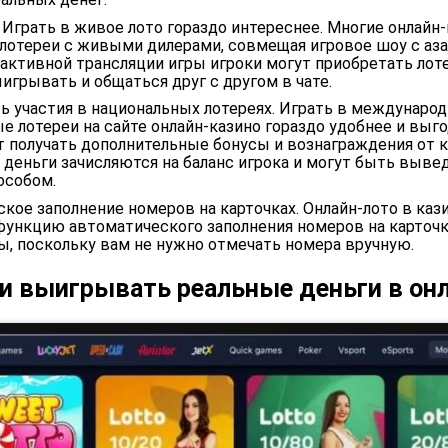
 Играть в живое лото гораздо интереснее. Многие онлайн
лотереи с живыми дилерами, совмещая игровое шоу с азар
активной трансляции игры игроки могут приобретать ло
ыигрывать и общаться друг с другом в чате.
 участия в национальных лотереях. Играть в междунаро
е лотереи на сайте онлайн-казино гораздо удобнее и выго
т получать дополнительные бонусы и вознаграждения от к
деньги зачисляются на баланс игрока и могут быть выв
особом.
кое заполнение номеров на карточках. Онлайн-лото в каз
функцию автоматического заполнения номеров на карточк
ы, поскольку вам не нужно отмечать номера вручную.
 и выигрывать реальные деньги в он