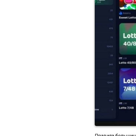
Правила большинс