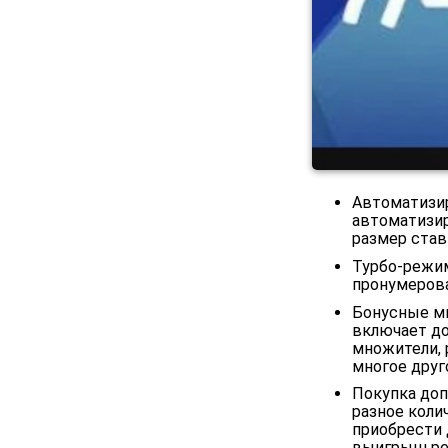
Автоматизир
автоматизир
размер став
Турбо-режим
пронумеров
Бонусные мн
включает до
множители, 
многое друг
Покупка доп
разное коли
приобрести 
выигрыш ре