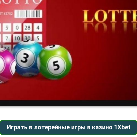
Играть в лотерейные игры в казино 1Xbet