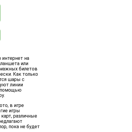
з интернет на
планшета или
умажных билетов
ески. Как только
тся шары с
зуют линии
с помощью
у.
то, в игре
огие игры
карт, различные
редлагают
ор, пока не будет