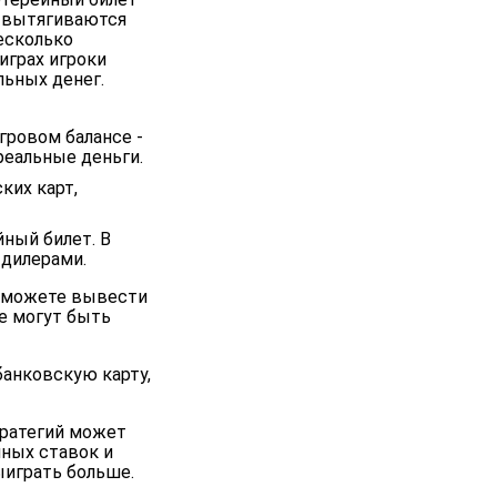
о вытягиваются
несколько
играх игроки
ьных денег.
гровом балансе -
реальные деньги.
ких карт,
ный билет. В
 дилерами.
 сможете вывести
е могут быть
анковскую карту,
стратегий может
ных ставок и
ыиграть больше.