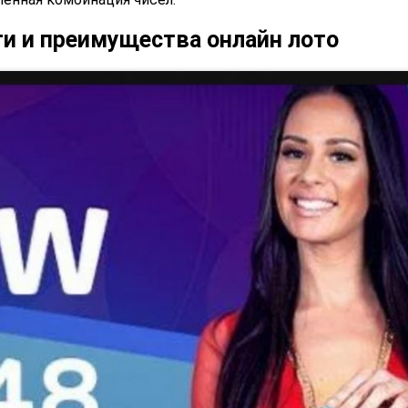
и и преимущества онлайн лото