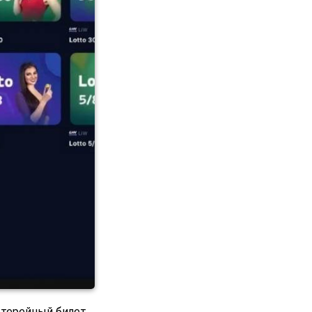
отерейный билет