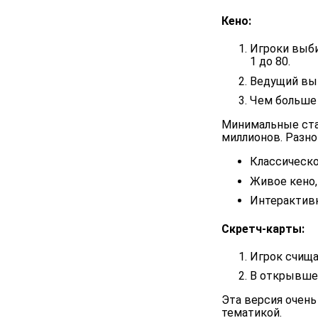
Кено:
Игроки выби
1 до 80.
Ведущий вы
Чем больше
Минимальные ста
миллионов. Разн
Классическо
Живое кено,
Интерактивн
Скретч-карты:
Игрок счища
В открывшей
Эта версия очень
тематикой.