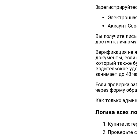
Зарегистрируйтес
Электронная
Аккаунт Goog
Вы получите пись
доступ к личному 
Верификация не я
документы, если 
который также бу
водительское уд
занимает до 48 ча
Если проверка за
через форму обра
Как только адми
Логика всех л
Купите лоте
Проверьте 