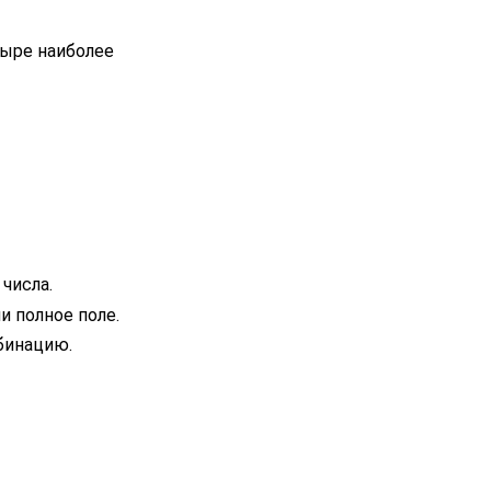
тыре наиболее
числа.
и полное поле.
бинацию.