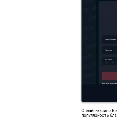
Онлайн-казино Bl
популярность бла