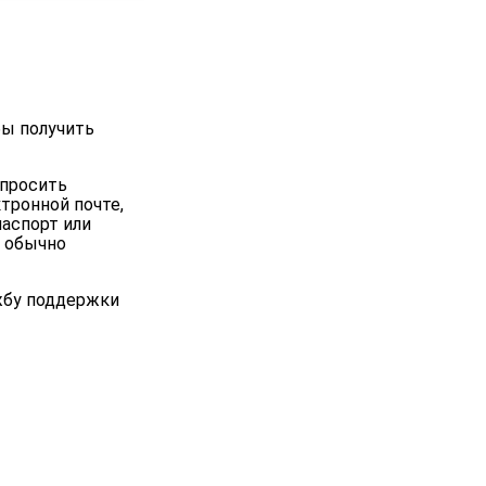
бы получить
апросить
ктронной почте,
паспорт или
е обычно
ужбу поддержки