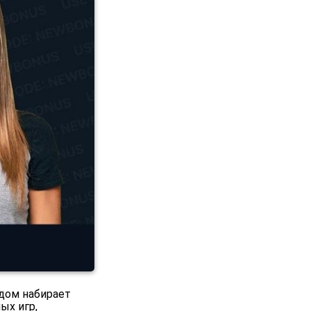
одом набирает
ых игр,