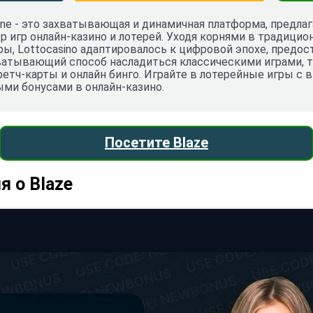
line - это захватывающая и динамичная платформа, предл
р игр онлайн-казино и лотерей. Уходя корнями в традици
ы, Lottocasino адаптировалось к цифровой эпохе, предос
ватывающий способ насладиться классическими играми, 
кретч-карты и онлайн бинго. Играйте в лотерейные игры с
ми бонусами в онлайн-казино.
Посетите Blaze
 о Blaze