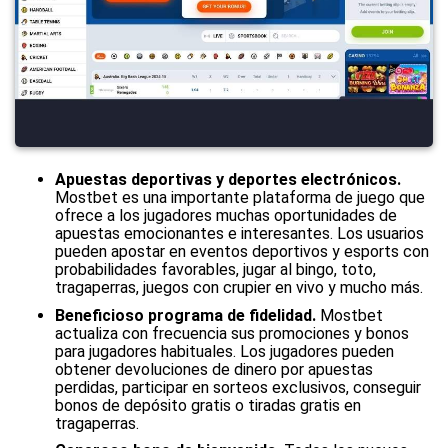
Apuestas deportivas y deportes electrónicos.
Mostbet es una importante plataforma de juego que
ofrece a los jugadores muchas oportunidades de
apuestas emocionantes e interesantes. Los usuarios
pueden apostar en eventos deportivos y esports con
probabilidades favorables, jugar al bingo, toto,
tragaperras, juegos con crupier en vivo y mucho más.
Beneficioso programa de fidelidad.
Mostbet
actualiza con frecuencia sus promociones y bonos
para jugadores habituales. Los jugadores pueden
obtener devoluciones de dinero por apuestas
perdidas, participar en sorteos exclusivos, conseguir
bonos de depósito gratis o tiradas gratis en
tragaperras.