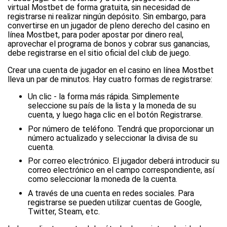
virtual Mostbet de forma gratuita, sin necesidad de
registrarse ni realizar ningún depósito. Sin embargo, para
convertirse en un jugador de pleno derecho del casino en
línea Mostbet, para poder apostar por dinero real,
aprovechar el programa de bonos y cobrar sus ganancias,
debe registrarse en el sitio oficial del club de juego.
Crear una cuenta de jugador en el casino en línea Mostbet
lleva un par de minutos. Hay cuatro formas de registrarse:
Un clic - la forma más rápida. Simplemente
seleccione su país de la lista y la moneda de su
cuenta, y luego haga clic en el botón Registrarse.
Por número de teléfono. Tendrá que proporcionar un
número actualizado y seleccionar la divisa de su
cuenta.
Por correo electrónico. El jugador deberá introducir su
correo electrónico en el campo correspondiente, así
como seleccionar la moneda de la cuenta.
A través de una cuenta en redes sociales. Para
registrarse se pueden utilizar cuentas de Google,
Twitter, Steam, etc.