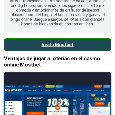
lotería tradicionales, Lottocasino se ha adaptado a la
era digital proporcionando a los jugadores una forma
cómoda y emocionante de disfrutar de juegos
clásicos como el bingo, el keno, los rasca y gana y el
bingo online. Juegue a juegos de lotería con grandes
bonos de bienvenida en casinos en línea.
Visita Mostbet
Ventajas de jugar a loterías en el casino
online Mostbet